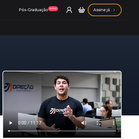
NOVO
Pós-Graduação
Assine já
ação Getúlio Vargas
ação Carlos Chagas
Conheça nossas assinaturas
Conheça nossas assinaturas