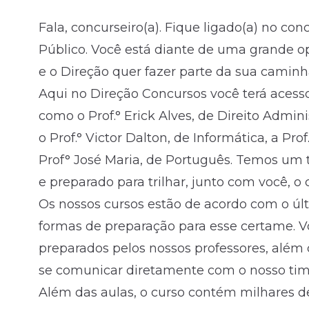
Fala, concurseiro(a). Fique ligado(a) no c
Fale com o time comercial
Público. Você está diante de uma grande 
e o Direção quer fazer parte da sua caminh
Aqui no Direção Concursos você terá acess
como o Prof.° Erick Alves, de Direito Adminis
o Prof.° Victor Dalton, de Informática, a Pro
Prof° José Maria, de Português. Temos um 
e preparado para trilhar, junto com você, 
Os nossos cursos estão de acordo com o úl
formas de preparação para esse certame. 
preparados pelos nossos professores, além 
se comunicar diretamente com o nosso time
Além das aulas, o curso contém milhares d