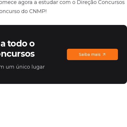
Comece agora a estudar com o Direção Concursos
 concurso do CNMP!
a todo o
oncursos
Saiba mais
 em um único lugar