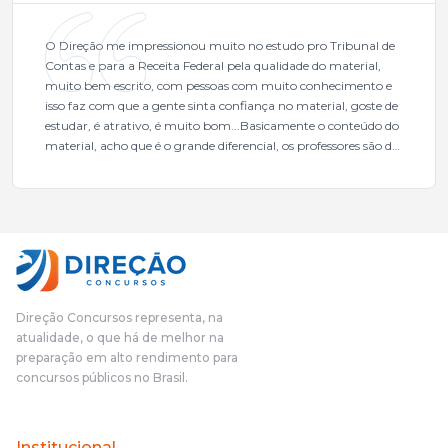
O Direção me impressionou muito no estudo pro Tribunal de
Contas e para a Receita Federal pela qualidade do material,
muito bem escrito, com pessoas com muito conhecimento e
isso faz com que a gente sinta confiança no material, goste de
estudar, é atrativo, é muito bom...Basicamente o conteúdo do
material, acho que é o grande diferencial, os professores são de
excelente qualidade, todos gabaritados, todos com um dos
mais excelentes cargos da administração pública.Eu sempre
gostei muito e indico, indico demais porque é um excelente
cursinho! Esse programa das entrevistas foi muito
fundamental na minha derrota no ano passado para que eu
pudesse enxergar o que eu errei e corrigir minha rota.E além
das aulas vocês(Direção Concursos), que fizeram um
cronograma na Turma dos Feras, e isso é muito bom, porque
Direção Concursos representa, na
o aluno, além de ter que estudar, ele tem que perder tempo
atualidade, o que há de melhor na
fazendo um cronograma, num pós- edital é muito
preparação em alto rendimento para
complicado, é uma avalanche de informação, então vocês
concursos públicos no Brasil.
terem feito isso é muito bacana, porque quando eu me sentia
perdido, eu ia para a tela lá, eu ia pra aula de sábado, pra aula
de noite, então assim, vocês me ajudavam a não ficar perdido
Institucional
no volume de matérias.