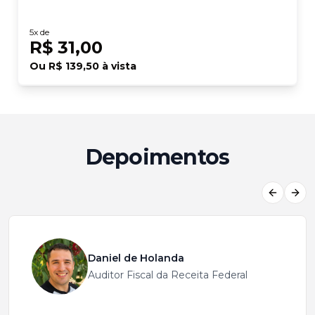
5
x de
R$ 31,00
Ou
R$ 139,50
à vista
Depoimentos
Previous
Next
Daniel de Holanda
Auditor Fiscal da Receita Federal