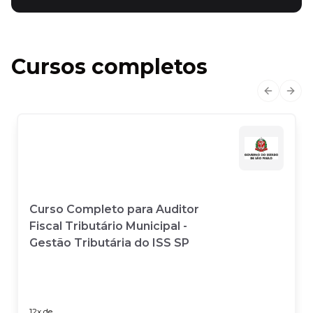
Cursos completos
Previous
Next
Curso Completo para Auditor
Fiscal Tributário Municipal -
Gestão Tributária do ISS SP
12
x de