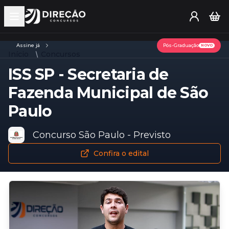
Open main menu
Assine já
Pós-Graduação
NOVO
Início
Concursos
ISS SP - Secretaria de
Fazenda Municipal de São
Paulo
Concurso São Paulo - Previsto
Confira o edital