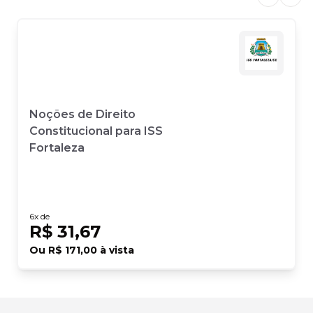
Previous
Next
Noções de Direito
Constitucional para ISS
Fortaleza
6
x de
R$ 31,67
Ou
R$ 171,00
à vista