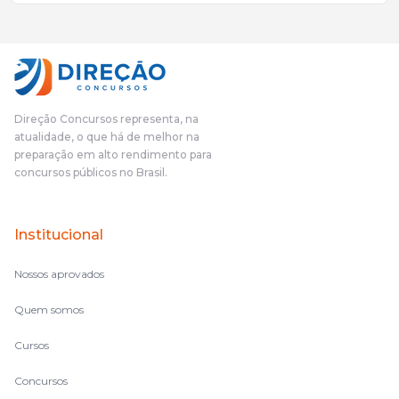
mais excelentes cargos da administração pública.Eu sempre
gostei muito e indico, indico demais porque é um excelente
cursinho! Esse programa das entrevistas foi muito
fundamental na minha derrota no ano passado para que eu
pudesse enxergar o que eu errei e corrigir minha rota.E além
das aulas vocês(Direção Concursos), que fizeram um
cronograma na Turma dos Feras, e isso é muito bom, porque
Direção Concursos representa, na
o aluno, além de ter que estudar, ele tem que perder tempo
atualidade, o que há de melhor na
fazendo um cronograma, num pós- edital é muito
preparação em alto rendimento para
complicado, é uma avalanche de informação, então vocês
concursos públicos no Brasil.
terem feito isso é muito bacana, porque quando eu me sentia
perdido, eu ia para a tela lá, eu ia pra aula de sábado, pra aula
de noite, então assim, vocês me ajudavam a não ficar perdido
Institucional
no volume de matérias.
Nossos aprovados
Quem somos
Cursos
Concursos