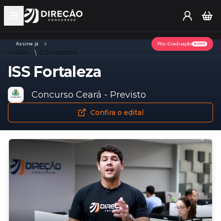
Open main menu
Assine já
Pós-Graduação
NOVO
Início
Concursos
ISS Fortaleza
Concurso Ceará - Previsto
Confira o edital