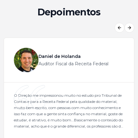
Depoimentos
Previous
Next
Daniel de Holanda
Auditor Fiscal da Receita Federal
O Direção me impressionou muito no estudo pro Tribunal de
Contas e para a Receita Federal pela qualidade do material,
muito bem escrito, com pessoas com muito conhecimento e
isso faz com que a gente sinta confiança no material, goste de
estudar, é atrativo, é muito bom...Basicamente o conteúdo do
material, acho que é o grande diferencial, os professores são de
excelente qualidade, todos gabaritados, todos com um dos