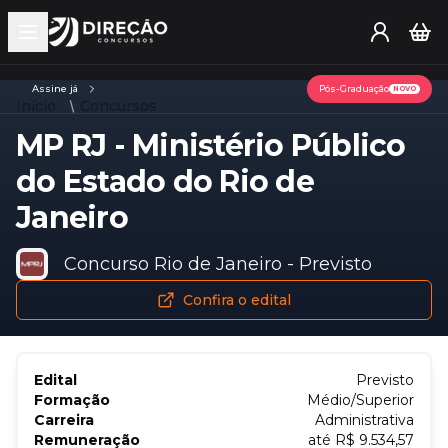
Open main menu
Assine já
Pós-Graduação
NOVO
Início
Concursos
MP RJ - Ministério Público
do Estado do Rio de
Janeiro
Concurso Rio de Janeiro - Previsto
Confira o edital
Edital
Previsto
Formação
Médio/Superior
Carreira
Administrativa
Remuneração
até R$ 9.534,57