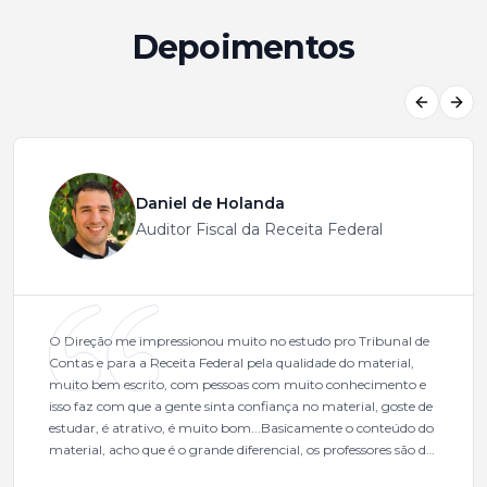
Depoimentos
Previous
Next
Daniel de Holanda
Auditor Fiscal da Receita Federal
O Direção me impressionou muito no estudo pro Tribunal de
Contas e para a Receita Federal pela qualidade do material,
muito bem escrito, com pessoas com muito conhecimento e
isso faz com que a gente sinta confiança no material, goste de
estudar, é atrativo, é muito bom...Basicamente o conteúdo do
material, acho que é o grande diferencial, os professores são de
excelente qualidade, todos gabaritados, todos com um dos