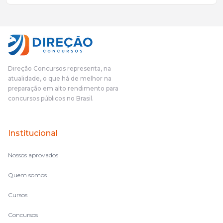
mais excelentes cargos da administração pública.Eu sempre
gostei muito e indico, indico demais porque é um excelente
cursinho! Esse programa das entrevistas foi muito
fundamental na minha derrota no ano passado para que eu
pudesse enxergar o que eu errei e corrigir minha rota.E além
das aulas vocês(Direção Concursos), que fizeram um
cronograma na Turma dos Feras, e isso é muito bom, porque
Direção Concursos representa, na
o aluno, além de ter que estudar, ele tem que perder tempo
atualidade, o que há de melhor na
fazendo um cronograma, num pós- edital é muito
preparação em alto rendimento para
complicado, é uma avalanche de informação, então vocês
concursos públicos no Brasil.
terem feito isso é muito bacana, porque quando eu me sentia
perdido, eu ia para a tela lá, eu ia pra aula de sábado, pra aula
de noite, então assim, vocês me ajudavam a não ficar perdido
Institucional
no volume de matérias.
Nossos aprovados
Quem somos
Cursos
Concursos