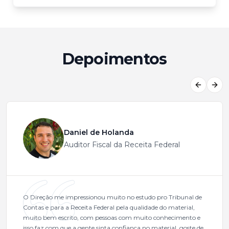
Depoimentos
Previous
Next
Daniel de Holanda
Auditor Fiscal da Receita Federal
O Direção me impressionou muito no estudo pro Tribunal de
Contas e para a Receita Federal pela qualidade do material,
muito bem escrito, com pessoas com muito conhecimento e
isso faz com que a gente sinta confiança no material, goste de