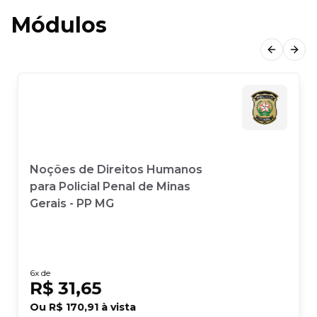
Módulos
Previous
Next
Noções de Direitos Humanos
para Policial Penal de Minas
Gerais - PP MG
6
x de
R$ 31,65
Ou
R$ 170,91
à vista