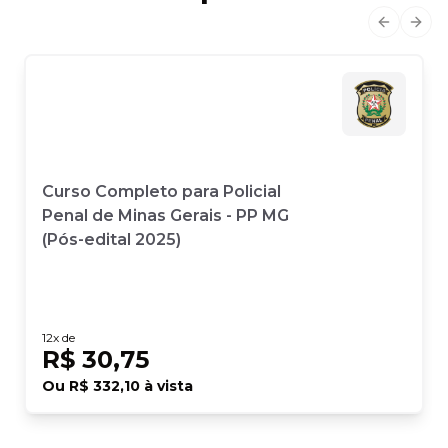
Previous
Next
Curso Completo para Policial
Penal de Minas Gerais - PP MG
(Pós-edital 2025)
12
x de
R$ 30,75
Ou
R$ 332,10
à vista