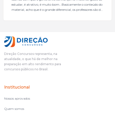
estudar, é atrativo, é muito bom...Basicamente o conteúdo do
material, acho que é o grande diferencial, os professores são de
excelente qualidade, todos gabaritados, todos com um dos
mais excelentes cargos da administração pública.Eu sempre
gostei muito e indico, indico demais porque é um excelente
cursinho! Esse programa das entrevistas foi muito
fundamental na minha derrota no ano passado para que eu
pudesse enxergar o que eu errei e corrigir minha rota.E além
das aulas vocês(Direção Concursos), que fizeram um
cronograma na Turma dos Feras, e isso é muito bom, porque
Direção Concursos representa, na
o aluno, além de ter que estudar, ele tem que perder tempo
atualidade, o que há de melhor na
fazendo um cronograma, num pós- edital é muito
preparação em alto rendimento para
complicado, é uma avalanche de informação, então vocês
concursos públicos no Brasil.
terem feito isso é muito bacana, porque quando eu me sentia
perdido, eu ia para a tela lá, eu ia pra aula de sábado, pra aula
de noite, então assim, vocês me ajudavam a não ficar perdido
Institucional
no volume de matérias.
Nossos aprovados
Quem somos