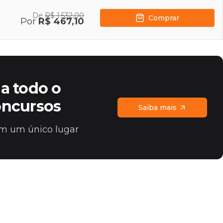
De
R$ 1.532,00
Comprar
Por
R$ 467,10
a todo o
oncursos
Saiba mais
 em um único lugar