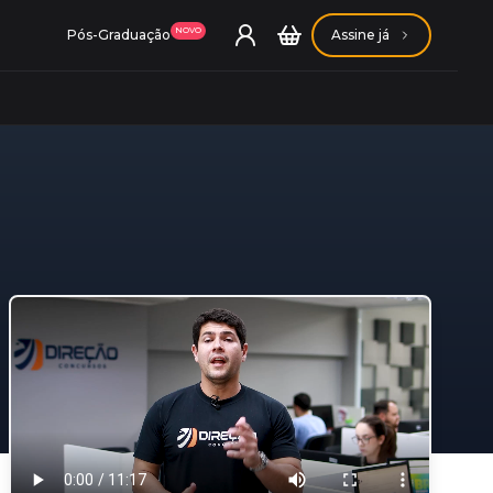
NOVO
Pós-Graduação
Assine já
ação Getúlio Vargas
ação Carlos Chagas
Conheça nossas assinaturas
Conheça nossas assinaturas