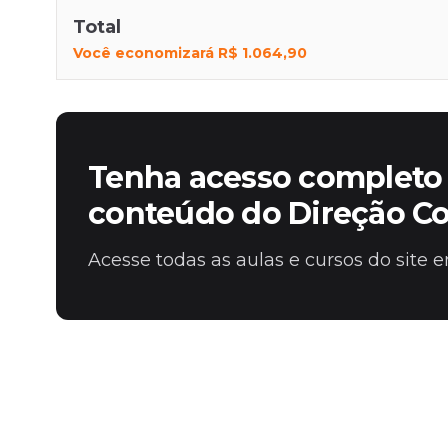
Total
Você economizará
R$ 1.064,90
Tenha acesso completo 
conteúdo do Direção C
Acesse todas as aulas e cursos do site