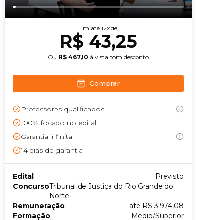
Conheça nossas assinaturas
Em até
12
x de
R$ 43,25
Ou
R$ 467,10
à vista com desconto
Comprar
Professores qualificados
100% focado no edital
Garantia infinita
14
dias de garantia
Edital
Previsto
Concurso
Tribunal de Justiça do Rio Grande do
Norte
Remuneração
até R$ 3.974,08
Formação
Médio/Superior