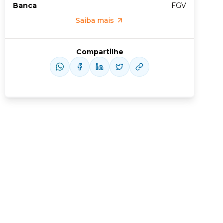
Banca
FGV
Saiba mais
Compartilhe
us slide
xt slide