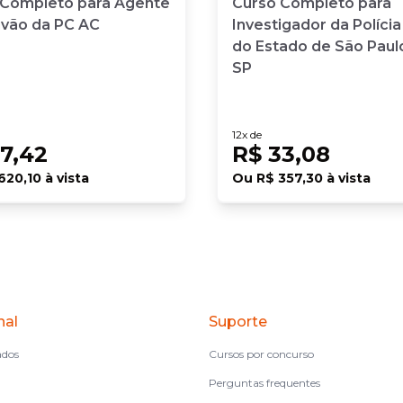
 Completo para Agente
Curso Completo para
ivão da PC AC
Investigador da Polícia 
do Estado de São Paulo
SP
12
x de
7,42
R$ 33,08
620,10
à vista
Ou
R$ 357,30
à vista
nal
Suporte
ados
Cursos por concurso
Perguntas frequentes