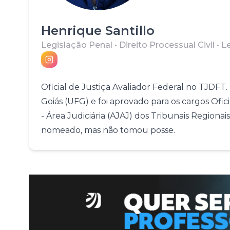
Fale com o time comercial
Henrique Santillo
Legislação Penal • Direito Processual Civil • 
Oficial de Justiça Avaliador Federal no TJDFT. 
Goiás (UFG) e foi aprovado para os cargos Ofici
- Área Judiciária (AJAJ) dos Tribunais Regionai
nomeado, mas não tomou posse.