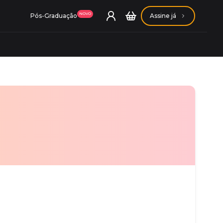
NOVO
Pós-Graduação
Assine já
ação Getúlio Vargas
ação Carlos Chagas
Conheça nossas assinaturas
Conheça nossas assinaturas