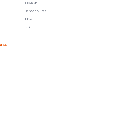
EBSERH
Banco do Brasil
TJSP
INSS
urso