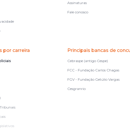
Assinaturas
Fale conosco
ivacidade
o
 por carreira
Principais bancas de conc
liciais
Cebraspe (antigo Cespe)
FCC - Fundação Carlos Chagas
FGV - Fundação Getúlio Vargas
Cesgranrio
l
Tribunais
cais
islativos