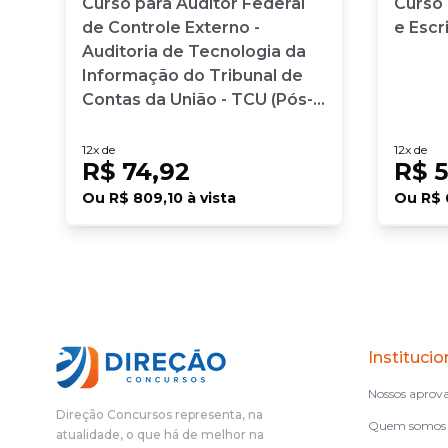
or
Curso para Auditor Federal
Curso
de Controle Externo -
e Escr
Auditoria de Tecnologia da
Informação do Tribunal de
Contas da União - TCU (Pós-
edital 2026)
12
x de
12
x de
R$ 74,92
R$ 5
Ou
R$ 809,10
à vista
Ou
R$ 
Institucio
Nossos aprov
Direção Concursos representa, na
Quem somos
atualidade, o que há de melhor na