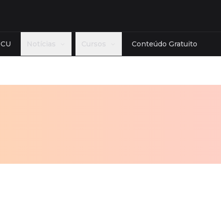
TCU
Notícias
Cursos
Conteúdo Gratuito
Estado
Banca
cias Reguladoras
AC
AL
AM
AP
BA
CE
Cebraspe
role
DF
ES
GO
MA
MG
MT
FGV - Fund
ceira
MS
PA
PB
PE
PI
PR
Cesgranrio
lativa
RJ
RN
RO
RR
RS
SC
FCC - Fund
ologia
SE
SP
TO
Ver mais
Ver mais
mais