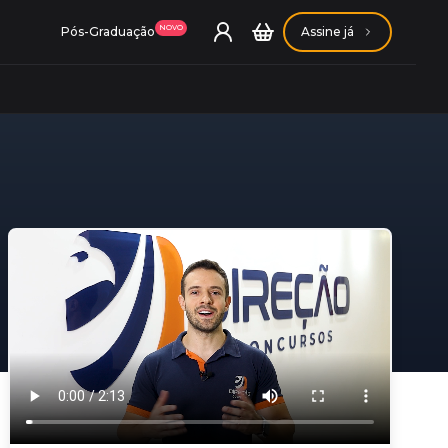
NOVO
Pós-Graduação
Assine já
ação Getúlio Vargas
ação Carlos Chagas
Conheça nossas assinaturas
Conheça nossas assinaturas