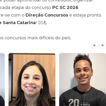
 poder aprofundar os conteúdos, organizar
a cada etapa do concurso
PC SC 2026
.
are-se com o
Direção Concursos
e esteja pronto
de Santa Catarina
! 👮‍♂️💪
s concursos mais difíceis do país.
Previo
Ne