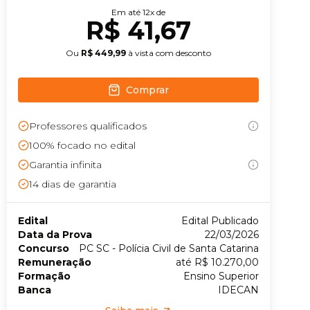
Em até
12
x de
R$ 41,67
Conheça nossas assinaturas
Ou
R$ 449,99
à vista com desconto
Comprar
Professores qualificados
100% focado no edital
Garantia infinita
14
dias de garantia
Edital
Edital Publicado
Data da Prova
22/03/2026
Concurso
PC SC - Polícia Civil de Santa Catarina
Remuneração
até R$ 10.270,00
Formação
Ensino Superior
Banca
IDECAN