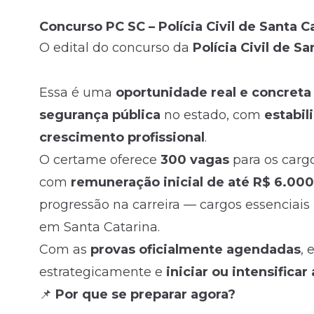
Concurso PC SC – Polícia Civil de Santa C
Fale com o time comercial
O edital do concurso da
Polícia Civil de S
Essa é uma
oportunidade real e concreta
segurança pública
no estado, com
estabil
crescimento profissional
.
O certame oferece
300 vagas
para os carg
com
remuneração inicial de até R$ 6.00
progressão na carreira — cargos essenciais 
em Santa Catarina.
Com as
provas oficialmente agendadas
, 
estrategicamente e
iniciar ou intensificar
📌
Por que se preparar agora?