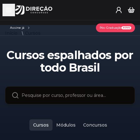
Open main menu
Assine já
Pós-Graduação
NOVO
Início
Cursos
Cursos espalhados por
todo Brasil
Cursos
Módulos
Concursos