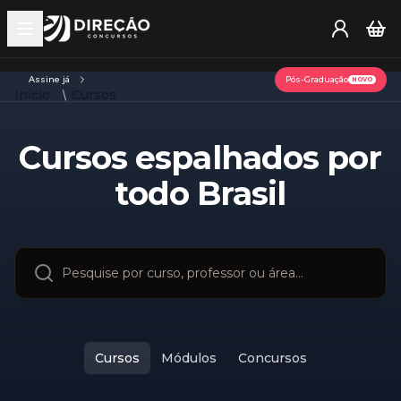
Open main menu
Assine já
Pós-Graduação
NOVO
Início
Cursos
Cursos espalhados por
todo Brasil
Cursos
Módulos
Concursos