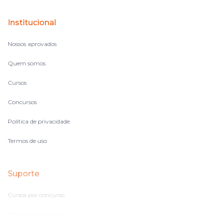
perdido, eu ia para a tela lá, eu ia pra aula de sábado, pra aula
de noite, então assim, vocês me ajudavam a não ficar perdido
Institucional
no volume de matérias.
Nossos aprovados
Quem somos
Cursos
Concursos
Política de privacidade
Termos de uso
Suporte
Cursos por concurso
Perguntas frequentes