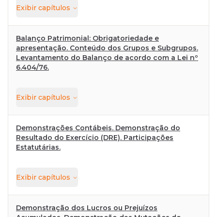
Exibir
capítulos
Balanço Patrimonial: Obrigatoriedade e
apresentação. Conteúdo dos Grupos e Subgrupos.
Levantamento do Balanço de acordo com a Lei nº
6.404/76.
Exibir
capítulos
Demonstrações Contábeis. Demonstração do
Resultado do Exercício (DRE). Participações
Estatutárias.
Exibir
capítulos
Demonstração dos Lucros ou Prejuízos