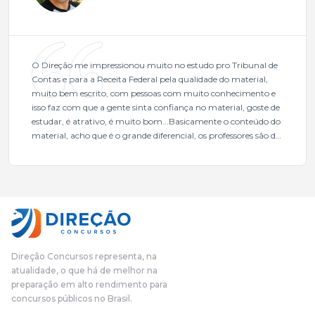
O Direção me impressionou muito no estudo pro Tribunal de
Contas e para a Receita Federal pela qualidade do material,
muito bem escrito, com pessoas com muito conhecimento e
isso faz com que a gente sinta confiança no material, goste de
estudar, é atrativo, é muito bom...Basicamente o conteúdo do
material, acho que é o grande diferencial, os professores são de
excelente qualidade, todos gabaritados, todos com um dos
mais excelentes cargos da administração pública.Eu sempre
gostei muito e indico, indico demais porque é um excelente
cursinho! Esse programa das entrevistas foi muito
fundamental na minha derrota no ano passado para que eu
pudesse enxergar o que eu errei e corrigir minha rota.E além
das aulas vocês(Direção Concursos), que fizeram um
cronograma na Turma dos Feras, e isso é muito bom, porque
Direção Concursos representa, na
o aluno, além de ter que estudar, ele tem que perder tempo
atualidade, o que há de melhor na
fazendo um cronograma, num pós- edital é muito
preparação em alto rendimento para
complicado, é uma avalanche de informação, então vocês
concursos públicos no Brasil.
terem feito isso é muito bacana, porque quando eu me sentia