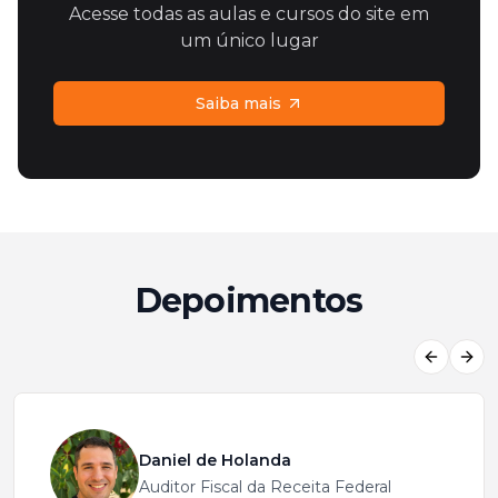
Acesse todas as aulas e cursos do site em
um único lugar
Saiba mais
Depoimentos
Previous
Next
Daniel de Holanda
Auditor Fiscal da Receita Federal