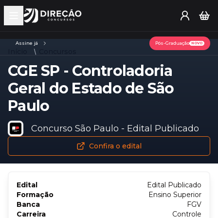
Open main menu
Assine já
Pós-Graduação
NOVO
Início
Concursos
CGE SP - Controladoria
Geral do Estado de São
Paulo
Concurso São Paulo - Edital Publicado
Confira o edital
Edital
Edital Publicado
Formação
Ensino Superior
Banca
FGV
Carreira
Controle