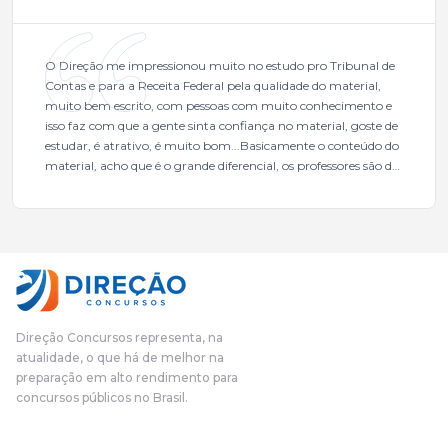
O Direção me impressionou muito no estudo pro Tribunal de
Contas e para a Receita Federal pela qualidade do material,
muito bem escrito, com pessoas com muito conhecimento e
isso faz com que a gente sinta confiança no material, goste de
estudar, é atrativo, é muito bom...Basicamente o conteúdo do
material, acho que é o grande diferencial, os professores são de
excelente qualidade, todos gabaritados, todos com um dos
mais excelentes cargos da administração pública.Eu sempre
gostei muito e indico, indico demais porque é um excelente
cursinho! Esse programa das entrevistas foi muito
fundamental na minha derrota no ano passado para que eu
pudesse enxergar o que eu errei e corrigir minha rota.E além
das aulas vocês(Direção Concursos), que fizeram um
cronograma na Turma dos Feras, e isso é muito bom, porque
Direção Concursos representa, na
o aluno, além de ter que estudar, ele tem que perder tempo
atualidade, o que há de melhor na
fazendo um cronograma, num pós- edital é muito
preparação em alto rendimento para
complicado, é uma avalanche de informação, então vocês
concursos públicos no Brasil.
terem feito isso é muito bacana, porque quando eu me sentia
perdido, eu ia para a tela lá, eu ia pra aula de sábado, pra aula
de noite, então assim, vocês me ajudavam a não ficar perdido