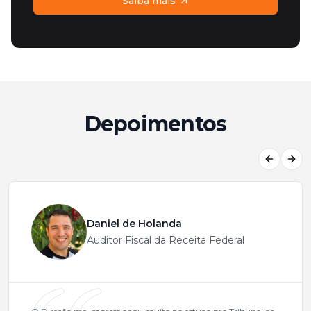
Saiba mais
Depoimentos
Previous
Next
Daniel de Holanda
Auditor Fiscal da Receita Federal