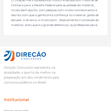
O Direção me impressionou muito no estudo pro Tribunal de
Contas e para a Receita Federal pela qualidade do material,
muito bem escrito, com pessoas com muito conhecimento e
isso faz com que a gente sinta confiança no material, goste de
estudar, é atrativo, é muito bom...Basicamente o conteúdo do
material, acho que é o grande diferencial, os professores são de
excelente qualidade, todos gabaritados, todos com um dos
mais excelentes cargos da administração pública.Eu sempre
gostei muito e indico, indico demais porque é um excelente
cursinho! Esse programa das entrevistas foi muito
fundamental na minha derrota no ano passado para que eu
pudesse enxergar o que eu errei e corrigir minha rota.E além
das aulas vocês(Direção Concursos), que fizeram um
cronograma na Turma dos Feras, e isso é muito bom, porque
Direção Concursos representa, na
o aluno, além de ter que estudar, ele tem que perder tempo
atualidade, o que há de melhor na
fazendo um cronograma, num pós- edital é muito
preparação em alto rendimento para
complicado, é uma avalanche de informação, então vocês
concursos públicos no Brasil.
terem feito isso é muito bacana, porque quando eu me sentia
perdido, eu ia para a tela lá, eu ia pra aula de sábado, pra aula
de noite, então assim, vocês me ajudavam a não ficar perdido
Institucional
no volume de matérias.
Nossos aprovados