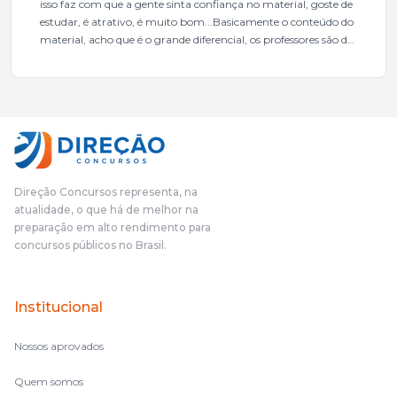
isso faz com que a gente sinta confiança no material, goste de
estudar, é atrativo, é muito bom...Basicamente o conteúdo do
material, acho que é o grande diferencial, os professores são de
excelente qualidade, todos gabaritados, todos com um dos
mais excelentes cargos da administração pública.Eu sempre
gostei muito e indico, indico demais porque é um excelente
cursinho! Esse programa das entrevistas foi muito
fundamental na minha derrota no ano passado para que eu
pudesse enxergar o que eu errei e corrigir minha rota.E além
das aulas vocês(Direção Concursos), que fizeram um
cronograma na Turma dos Feras, e isso é muito bom, porque
Direção Concursos representa, na
o aluno, além de ter que estudar, ele tem que perder tempo
atualidade, o que há de melhor na
fazendo um cronograma, num pós- edital é muito
preparação em alto rendimento para
complicado, é uma avalanche de informação, então vocês
concursos públicos no Brasil.
terem feito isso é muito bacana, porque quando eu me sentia
perdido, eu ia para a tela lá, eu ia pra aula de sábado, pra aula
de noite, então assim, vocês me ajudavam a não ficar perdido
Institucional
no volume de matérias.
Nossos aprovados
Quem somos