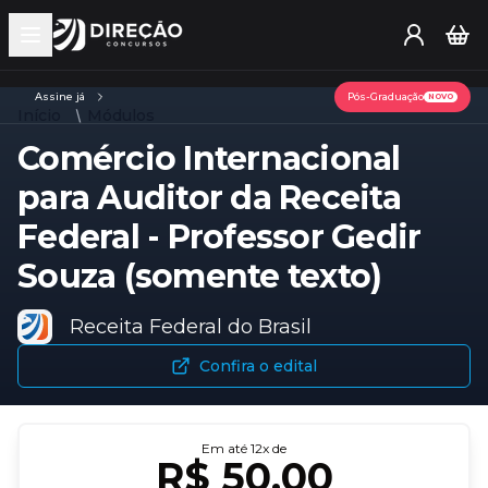
Open main menu
Assine já
Pós-Graduação
NOVO
Início
Módulos
Comércio Internacional
para Auditor da Receita
Federal - Professor Gedir
Souza (somente texto)
Receita Federal do Brasil
Confira o edital
Em até
12
x de
R$ 50,00