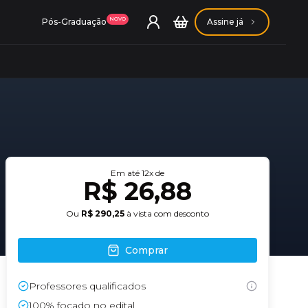
NOVO
Pós-Graduação
Assine já
ação Getúlio Vargas
Em até
12
x de
R$ 26,88
ação Carlos Chagas
Ou
R$ 290,25
à vista com desconto
Comprar
Professores qualificados
Conheça nossas assinaturas
Conheça nossas assinaturas
100% focado no edital