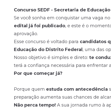
Concurso SEDF - Secretaria de Educação 
Fale com o time comercial
Se você sonha em conquistar uma vaga n
edital já foi publicado
, e este é o moment
aprovação.
Esse concurso é voltado para
candidatos q
Educação do Distrito Federal
, uma das o
Nosso objetivo é simples e direto:
te condu
terá a confiança necessária para enfrentar
Por que começar já?
Porque quem
estuda com antecedência
s
preparação aumenta suas chances de alcanç
Não perca tempo!
A sua jornada rumo à a