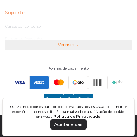
Suporte
Cursos por concurso
Perguntas frequentes
Ver mais
Assinaturas
Fale conosco
Formas de pagamento
Principais Concursos
CNU
Utilizamos cookies para proporcionar aos nossos usuários a melhor
TCU
experiência no nosso site. Saiba mais sobre a utilização de cookies
em nossa
Política de Privacidade.
EBSERH
Aceitar e sair
DIREÇÃO CONCURSOS - CURSOS ONLINE PARA CONCURSOS. TODOS OS
DIREITOS RESERVADOS. CNPJ: 32.161.525/0001-03
Banco do Brasil