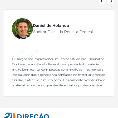
Previous
Next
Daniel de Holanda
Auditor Fiscal da Receita Federal
O Direção me impressionou muito no estudo pro Tribunal de
Contas e para a Receita Federal pela qualidade do material,
muito bem escrito, com pessoas com muito conhecimento e
isso faz com que a gente sinta confiança no material, goste de
estudar, é atrativo, é muito bom...Basicamente o conteúdo do
material, acho que é o grande diferencial, os professores são de
excelente qualidade, todos gabaritados, todos com um dos
mais excelentes cargos da administração pública.Eu sempre
gostei muito e indico, indico demais porque é um excelente
cursinho! Esse programa das entrevistas foi muito
fundamental na minha derrota no ano passado para que eu
pudesse enxergar o que eu errei e corrigir minha rota.E além