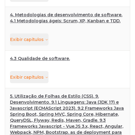
4. Metodologias de desenvolvimento de software.
4.1 Metodologias ágeis: Scrum, XP, Kanban e TDD.
Exibir
capítulos
4.3 Qualidade de software.
Exibir
capítulos
5. Utilização de Folhas de Estilo (CSS). 9.
Desenvolvimento. 9.1 Linguagens: Java (JDK 17) e
Javascript (ECMAScript 2023). 9.2 Frameworks Java
Spring Boot, Spring MVC, Spring Core, Hibernate,
QueryDSL, Flyway, Redis, Maven, Gradle. 9.3
Frameworks Javascript - Vue.JS 3.x, React, Angular,
Webpack, NPM, Bootstrap. as de deployment para