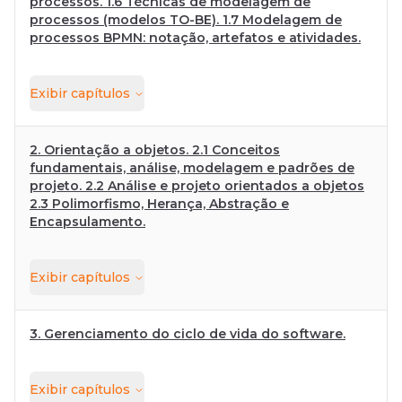
processos. 1.6 Técnicas de modelagem de
processos (modelos TO-BE). 1.7 Modelagem de
processos BPMN: notação, artefatos e atividades.
Exibir
capítulos
2. Orientação a objetos. 2.1 Conceitos
fundamentais, análise, modelagem e padrões de
projeto. 2.2 Análise e projeto orientados a objetos
2.3 Polimorfismo, Herança, Abstração e
Encapsulamento.
Exibir
capítulos
3. Gerenciamento do ciclo de vida do software.
Exibir
capítulos