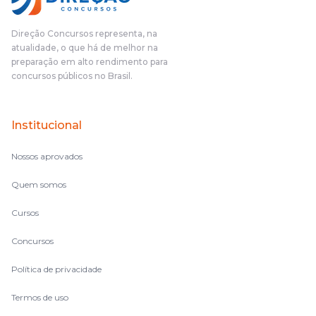
das aulas vocês(Direção Concursos), que fizeram um
cronograma na Turma dos Feras, e isso é muito bom, porque
Direção Concursos representa, na
o aluno, além de ter que estudar, ele tem que perder tempo
atualidade, o que há de melhor na
fazendo um cronograma, num pós- edital é muito
preparação em alto rendimento para
complicado, é uma avalanche de informação, então vocês
concursos públicos no Brasil.
terem feito isso é muito bacana, porque quando eu me sentia
perdido, eu ia para a tela lá, eu ia pra aula de sábado, pra aula
de noite, então assim, vocês me ajudavam a não ficar perdido
Institucional
no volume de matérias.
Nossos aprovados
Quem somos
Cursos
Concursos
Política de privacidade
Termos de uso