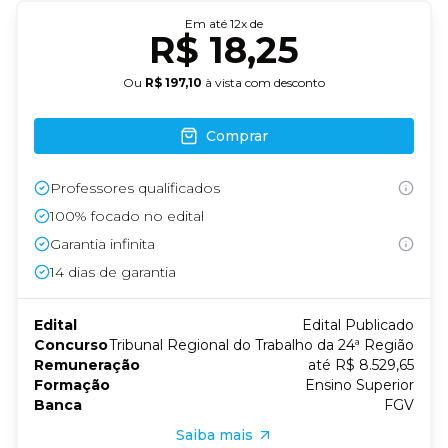
Em até
12
x de
R$ 18,25
Ou
R$ 197,10
à vista com desconto
Comprar
Professores qualificados
100% focado no edital
Garantia infinita
14
dias de garantia
Edital
Edital Publicado
Concurso
Tribunal Regional do Trabalho da 24ª Região
Remuneração
até R$ 8.529,65
Formação
Ensino Superior
Banca
FGV
Saiba mais