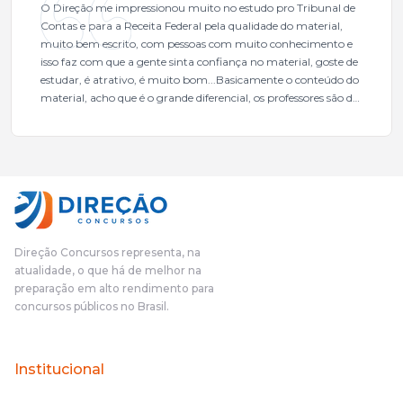
O Direção me impressionou muito no estudo pro Tribunal de
Contas e para a Receita Federal pela qualidade do material,
muito bem escrito, com pessoas com muito conhecimento e
isso faz com que a gente sinta confiança no material, goste de
estudar, é atrativo, é muito bom...Basicamente o conteúdo do
material, acho que é o grande diferencial, os professores são de
excelente qualidade, todos gabaritados, todos com um dos
mais excelentes cargos da administração pública.Eu sempre
gostei muito e indico, indico demais porque é um excelente
cursinho! Esse programa das entrevistas foi muito
fundamental na minha derrota no ano passado para que eu
pudesse enxergar o que eu errei e corrigir minha rota.E além
das aulas vocês(Direção Concursos), que fizeram um
cronograma na Turma dos Feras, e isso é muito bom, porque
Direção Concursos representa, na
o aluno, além de ter que estudar, ele tem que perder tempo
atualidade, o que há de melhor na
fazendo um cronograma, num pós- edital é muito
preparação em alto rendimento para
complicado, é uma avalanche de informação, então vocês
concursos públicos no Brasil.
terem feito isso é muito bacana, porque quando eu me sentia
perdido, eu ia para a tela lá, eu ia pra aula de sábado, pra aula
de noite, então assim, vocês me ajudavam a não ficar perdido
Institucional
no volume de matérias.