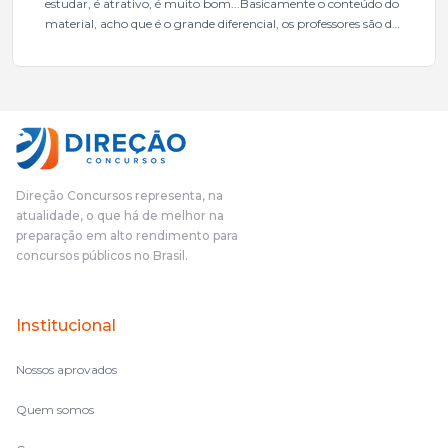
estudar, é atrativo, é muito bom...Basicamente o conteúdo do
material, acho que é o grande diferencial, os professores são de
excelente qualidade, todos gabaritados, todos com um dos
mais excelentes cargos da administração pública.Eu sempre
gostei muito e indico, indico demais porque é um excelente
cursinho! Esse programa das entrevistas foi muito
fundamental na minha derrota no ano passado para que eu
pudesse enxergar o que eu errei e corrigir minha rota.E além
das aulas vocês(Direção Concursos), que fizeram um
cronograma na Turma dos Feras, e isso é muito bom, porque
Direção Concursos representa, na
o aluno, além de ter que estudar, ele tem que perder tempo
atualidade, o que há de melhor na
fazendo um cronograma, num pós- edital é muito
preparação em alto rendimento para
complicado, é uma avalanche de informação, então vocês
concursos públicos no Brasil.
terem feito isso é muito bacana, porque quando eu me sentia
perdido, eu ia para a tela lá, eu ia pra aula de sábado, pra aula
de noite, então assim, vocês me ajudavam a não ficar perdido
Institucional
no volume de matérias.
Nossos aprovados
Quem somos