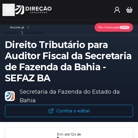
Open main menu
Assine já
Pós-Graduação
NOVO
Início
Módulos
Direito Tributário para
Auditor Fiscal da Secretaria
de Fazenda da Bahia -
SEFAZ BA
Secretaria da Fazenda do Estado da
Bahia
Confira o edital
Em até
12
x de