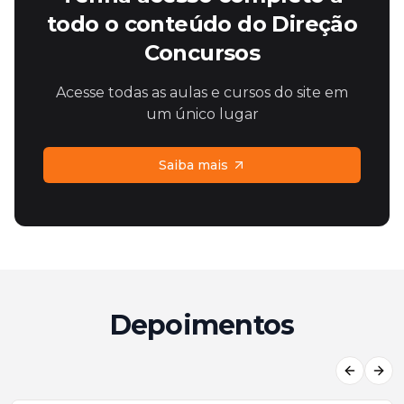
todo o conteúdo do Direção
Concursos
Acesse todas as aulas e cursos do site em
um único lugar
Saiba mais
Depoimentos
Previous
Next