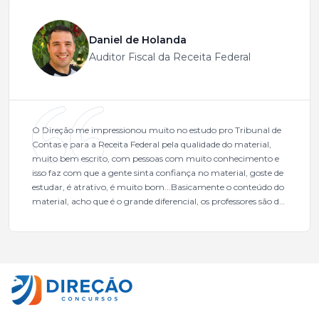
Daniel de Holanda
Auditor Fiscal da Receita Federal
O Direção me impressionou muito no estudo pro Tribunal de
Contas e para a Receita Federal pela qualidade do material,
muito bem escrito, com pessoas com muito conhecimento e
isso faz com que a gente sinta confiança no material, goste de
estudar, é atrativo, é muito bom...Basicamente o conteúdo do
material, acho que é o grande diferencial, os professores são de
excelente qualidade, todos gabaritados, todos com um dos
mais excelentes cargos da administração pública.Eu sempre
gostei muito e indico, indico demais porque é um excelente
cursinho! Esse programa das entrevistas foi muito
fundamental na minha derrota no ano passado para que eu
pudesse enxergar o que eu errei e corrigir minha rota.E além
das aulas vocês(Direção Concursos), que fizeram um
cronograma na Turma dos Feras, e isso é muito bom, porque