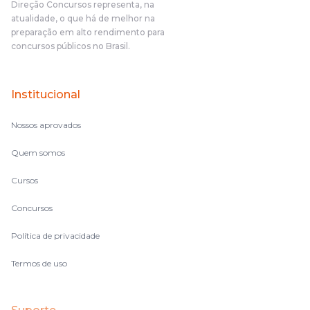
Direção Concursos representa, na
o aluno, além de ter que estudar, ele tem que perder tempo
atualidade, o que há de melhor na
fazendo um cronograma, num pós- edital é muito
preparação em alto rendimento para
complicado, é uma avalanche de informação, então vocês
concursos públicos no Brasil.
terem feito isso é muito bacana, porque quando eu me sentia
perdido, eu ia para a tela lá, eu ia pra aula de sábado, pra aula
de noite, então assim, vocês me ajudavam a não ficar perdido
Institucional
no volume de matérias.
Nossos aprovados
Quem somos
Cursos
Concursos
Política de privacidade
Termos de uso