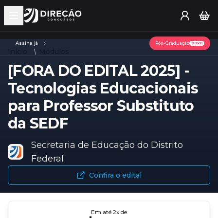
Open main menu
Assine já
Pós-Graduação
NOVO
Início
Módulos
[FORA DO EDITAL 2025] -
Tecnologias Educacionais
para Professor Substituto
da SEDF
Secretaria de Educação do Distrito
Federal
Confira o edital
Em até
2
x de