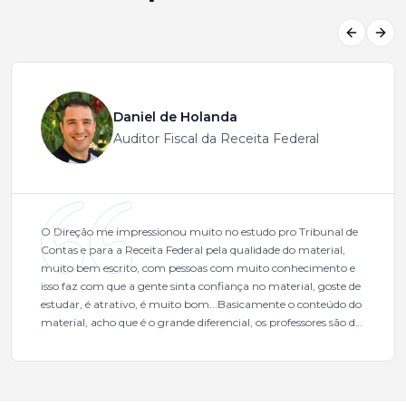
Previous
Next
Daniel de Holanda
Auditor Fiscal da Receita Federal
O Direção me impressionou muito no estudo pro Tribunal de
Contas e para a Receita Federal pela qualidade do material,
muito bem escrito, com pessoas com muito conhecimento e
isso faz com que a gente sinta confiança no material, goste de
estudar, é atrativo, é muito bom...Basicamente o conteúdo do
material, acho que é o grande diferencial, os professores são de
excelente qualidade, todos gabaritados, todos com um dos
mais excelentes cargos da administração pública.Eu sempre
gostei muito e indico, indico demais porque é um excelente
cursinho! Esse programa das entrevistas foi muito