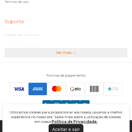
Termos de uso
Suporte
Cursos por concurso
Perguntas frequentes
Ver mais
Assinaturas
Fale conosco
Formas de pagamento
Principais Concursos
CNU
Utilizamos cookies para proporcionar aos nossos usuários a melhor
TCU
experiência no nosso site. Saiba mais sobre a utilização de cookies
em nossa
Política de Privacidade.
EBSERH
Aceitar e sair
DIREÇÃO CONCURSOS - CURSOS ONLINE PARA CONCURSOS. TODOS OS