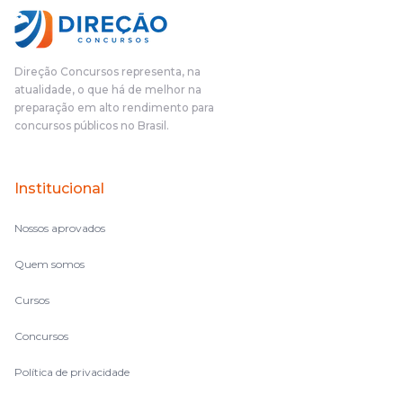
fundamental na minha derrota no ano passado para que eu
pudesse enxergar o que eu errei e corrigir minha rota.E além
das aulas vocês(Direção Concursos), que fizeram um
cronograma na Turma dos Feras, e isso é muito bom, porque
Direção Concursos representa, na
o aluno, além de ter que estudar, ele tem que perder tempo
atualidade, o que há de melhor na
fazendo um cronograma, num pós- edital é muito
preparação em alto rendimento para
complicado, é uma avalanche de informação, então vocês
concursos públicos no Brasil.
terem feito isso é muito bacana, porque quando eu me sentia
perdido, eu ia para a tela lá, eu ia pra aula de sábado, pra aula
de noite, então assim, vocês me ajudavam a não ficar perdido
Institucional
no volume de matérias.
Nossos aprovados
Quem somos
Cursos
Concursos
Política de privacidade