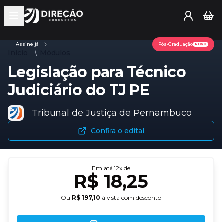
Open main menu
Assine já
Pós-Graduação
NOVO
Início
Módulos
Legislação para Técnico
Judiciário do TJ PE
Tribunal de Justiça de Pernambuco
Confira o edital
Em até
12
x de
R$ 18,25
Ou
R$ 197,10
à vista com desconto