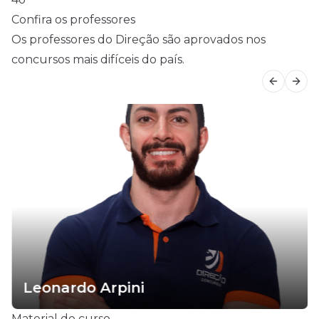
Confira os professores
Os professores do Direção são aprovados nos
concursos mais difíceis do país.
Previous
Next
Leonardo Arpini
Material do curso