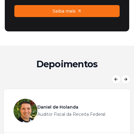
Saiba mais
Depoimentos
Previous
Next
Daniel de Holanda
Auditor Fiscal da Receita Federal