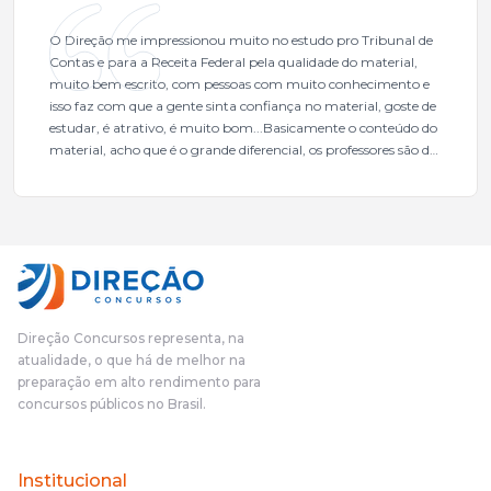
O Direção me impressionou muito no estudo pro Tribunal de
Contas e para a Receita Federal pela qualidade do material,
muito bem escrito, com pessoas com muito conhecimento e
isso faz com que a gente sinta confiança no material, goste de
estudar, é atrativo, é muito bom...Basicamente o conteúdo do
material, acho que é o grande diferencial, os professores são de
excelente qualidade, todos gabaritados, todos com um dos
mais excelentes cargos da administração pública.Eu sempre
gostei muito e indico, indico demais porque é um excelente
cursinho! Esse programa das entrevistas foi muito
fundamental na minha derrota no ano passado para que eu
pudesse enxergar o que eu errei e corrigir minha rota.E além
das aulas vocês(Direção Concursos), que fizeram um
cronograma na Turma dos Feras, e isso é muito bom, porque
Direção Concursos representa, na
o aluno, além de ter que estudar, ele tem que perder tempo
atualidade, o que há de melhor na
fazendo um cronograma, num pós- edital é muito
preparação em alto rendimento para
complicado, é uma avalanche de informação, então vocês
concursos públicos no Brasil.
terem feito isso é muito bacana, porque quando eu me sentia
perdido, eu ia para a tela lá, eu ia pra aula de sábado, pra aula
de noite, então assim, vocês me ajudavam a não ficar perdido
Institucional
no volume de matérias.