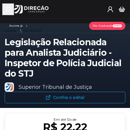
Open main menu
Assine já
Pós-Graduação
NOVO
Início
Módulos
Legislação Relacionada
para Analista Judiciário -
Inspetor de Polícia Judicial
do STJ
Superior Tribunal de Justiça
Confira o edital
Em até
12
x de
R$ 22,22