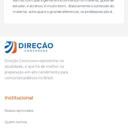
isso faz com que a gente sinta confiança no material, goste de
estudar, é atrativo, é muito bom...Basicamente o conteúdo do
material, acho que é o grande diferencial, os professores são de
excelente qualidade, todos gabaritados, todos com um dos
mais excelentes cargos da administração pública.Eu sempre
gostei muito e indico, indico demais porque é um excelente
cursinho! Esse programa das entrevistas foi muito
fundamental na minha derrota no ano passado para que eu
pudesse enxergar o que eu errei e corrigir minha rota.E além
das aulas vocês(Direção Concursos), que fizeram um
cronograma na Turma dos Feras, e isso é muito bom, porque
Direção Concursos representa, na
o aluno, além de ter que estudar, ele tem que perder tempo
atualidade, o que há de melhor na
fazendo um cronograma, num pós- edital é muito
preparação em alto rendimento para
complicado, é uma avalanche de informação, então vocês
concursos públicos no Brasil.
terem feito isso é muito bacana, porque quando eu me sentia
perdido, eu ia para a tela lá, eu ia pra aula de sábado, pra aula
de noite, então assim, vocês me ajudavam a não ficar perdido
Institucional
no volume de matérias.
Nossos aprovados
Quem somos