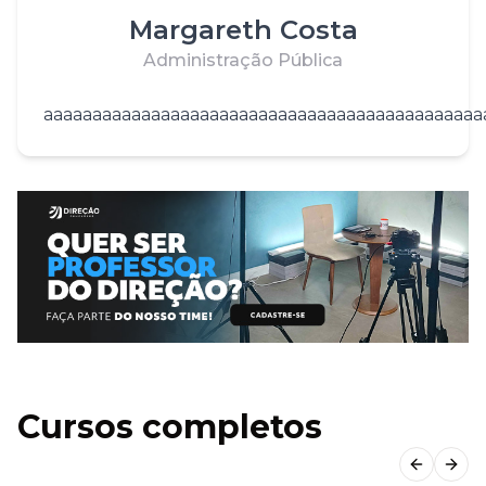
Margareth Costa
Administração Pública
aaaaaaaaaaaaaaaaaaaaaaaaaaaaaaaaaaaaaaaaaaaaa
Cursos completos
Previous
Next