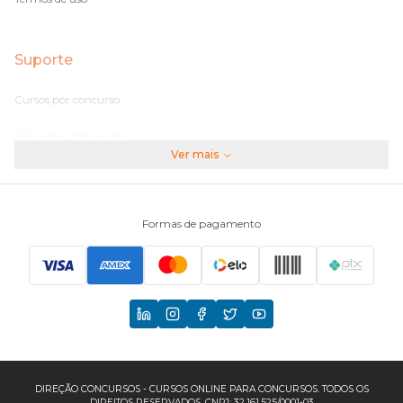
Suporte
Cursos por concurso
Perguntas frequentes
Ver mais
Assinaturas
Fale conosco
Formas de pagamento
Principais Concursos
CNU
TCU
EBSERH
DIREÇÃO CONCURSOS - CURSOS ONLINE PARA CONCURSOS. TODOS OS
DIREITOS RESERVADOS. CNPJ: 32.161.525/0001-03