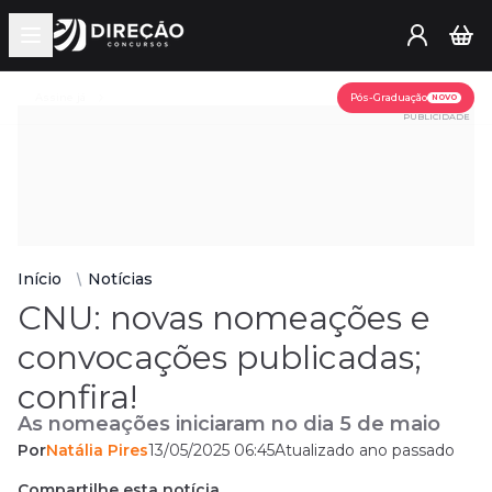
Open main menu
Assine já
Pós-Graduação
NOVO
PUBLICIDADE
Início
Notícias
CNU: novas nomeações e
convocações publicadas;
confira!
As nomeações iniciaram no dia 5 de maio
Por
Natália Pires
13/05/2025 06:45
Atualizado ano passado
Compartilhe esta notícia