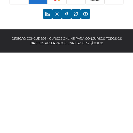
CNU
TCU
EBSERH
DIREÇÃO CONCURSOS - CURSOS ONLINE PARA CONCURSOS. TODOS OS
DIREITOS RESERVADOS. CNPJ: 32.161.525/0001-03
Banco do Brasil
TJSP
INSS
Concursos por localização
Concursos no Sudeste
Espírito Santo
Minas Gerais