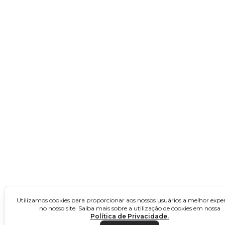
Rio de Janeiro
São Paulo
Concursos no Nordeste
Alagoas
Bahia
Ceará
Maranhão
Paraíba
Pernambuco
Piauí
Utilizamos cookies para proporcionar aos nossos usuários a melhor exper
no nosso site. Saiba mais sobre a utilização de cookies em nossa
Rio Grande do Norte
Política de Privacidade.