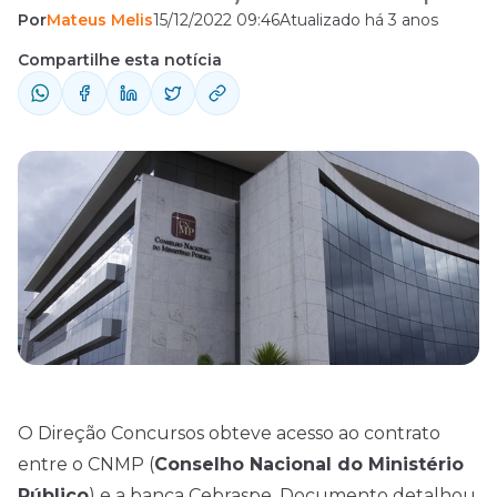
Por
Mateus Melis
15/12/2022 09:46
Atualizado há 3 anos
Documento detalhou as vagas que serão
ofertadas no novo concurso público do
Compartilhe esta notícia
conselho. Conforme indicado no
documento, o certame ofertará 9 vagas
imediatas, além de oportunidades de
cadastro reserva para os seguintes cargos
de Técnico e ...
O Direção
Concursos
obteve acesso ao contrato
entre o CNMP (
Conselho Nacional do Ministério
Público
) e a banca Cebraspe. Documento detalhou