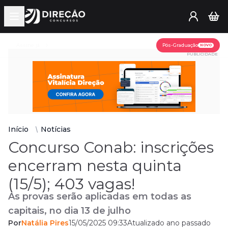
Open main menu
Assine já
Pós-Graduação
NOVO
PUBLICIDADE
Início
Notícias
Concurso Conab: inscrições
encerram nesta quinta
(15/5); 403 vagas!
As provas serão aplicadas em todas as
capitais, no dia 13 de julho
Por
Natália Pires
15/05/2025 09:33
Atualizado ano passado