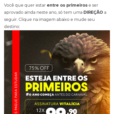
Você que quer estar
entre os primeiros
e ser
aprovado ainda neste ano, só tem uma
DIREÇÃO
a
seguir. Clique na imagem abaixo e mude seu
destino: