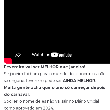
Fevereiro vai ser MELHOR que janeiro!
Se janeiro foi bom para o mundo dos concursos, não
se engane: fevereiro pode ser
AINDA MELHOR
.
Muita gente acha que o ano só começar depois
do carnaval.
Spoiler: o nome deles não vai sair no Diário Oficial
como aprovado em 2024.