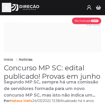
Open main menu
Assine já
Pós-Graduação
NOVO
PUBLICIDADE
Início
Notícias
Concurso MP SC: edital
publicado! Provas em junho
Segundo MP SC, sempre há uma comissão
de servidores formada para um novo
concurso MP SC, mas isto não indica um
Por
Mateus Melis
24/03/2022 13:38
Atualizado há 4 anos
novo certame.