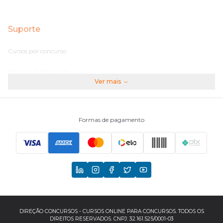
Suporte
Cursos por concurso
Perguntas frequentes
Ver mais
Assinaturas
Fale conosco
Formas de pagamento
Principais Concursos
CNU
TCU
EBSERH
DIREÇÃO CONCURSOS - CURSOS ONLINE PARA CONCURSOS. TODOS OS
DIREITOS RESERVADOS. CNPJ: 32.161.525/0001-03