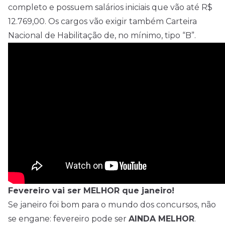
completo e possuem salários iniciais que vão até R$
12.769,00. Os cargos vão exigir também Carteira
Nacional de Habilitação de, no mínimo, tipo “B”.
Fevereiro vai ser MELHOR que janeiro!
Se janeiro foi bom para o mundo dos concursos, não
se engane: fevereiro pode ser
AINDA MELHOR
.