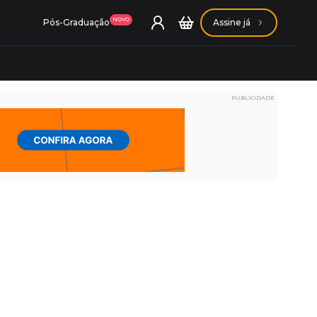
NOVO
Pós-Graduação
Assine já
PUBLICIDADE
ação Getúlio Vargas
ação Carlos Chagas
Conheça nossas assinaturas
Conheça nossas assinaturas