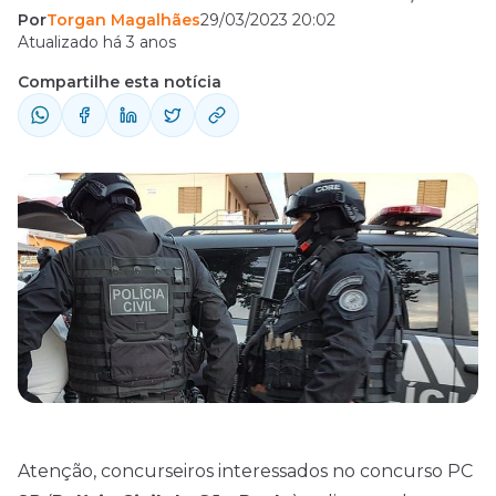
Por
Torgan Magalhães
29/03/2023 20:02
Márcia Ruiz, anunciou no podcast “Diário de
Atualizado há 3 anos
Polícia”, que a Polícia Civil pretende realizar
Compartilhe esta notícia
dois concursos públicos a cada ano.
Realizado na noite de terça feira (29/3), o
podcast Diário de Polícia recebeu a diretora
da ...
Atenção, concurseiros interessados no concurso PC