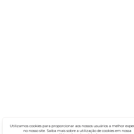
Concursos no Nordeste
Alagoas
Bahia
Ceará
Maranhão
Paraíba
Pernambuco
Piauí
Rio Grande do Norte
Sergipe
Concursos no Norte
Utilizamos cookies para proporcionar aos nossos usuários a melhor exper
no nosso site. Saiba mais sobre a utilização de cookies em nossa
Acre