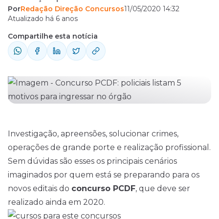
Por
Redação Direção Concursos
11/05/2020 14:32
esses os principais cenários imaginados por
Atualizado há 6 anos
quem está se preparando para os novos
Compartilhe esta notícia
editais do concurso PCDF, que deve ser
realizado ainda em 2020. Atualmente, a
Polícia Civil é composta pelos cargos de
Agente, Escrivão, Investigador,
Papiloscopista, Perito Criminal, Perito
Criminal-Médico ...
Investigação, apreensões, solucionar crimes,
operações de grande porte e realização profissional.
Sem dúvidas são esses os principais cenários
imaginados por quem está se preparando para os
novos editais do
concurso PCDF
, que deve ser
realizado ainda em 2020.