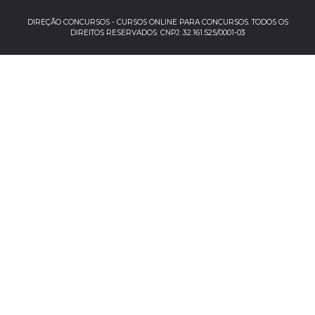
EBSERH
DIREÇÃO CONCURSOS - CURSOS ONLINE PARA CONCURSOS. TODOS OS
DIREITOS RESERVADOS. CNPJ: 32.161.525/0001-03
Banco do Brasil
TJSP
INSS
Concursos por localização
Concursos no Sudeste
Espírito Santo
Minas Gerais
Rio de Janeiro
São Paulo