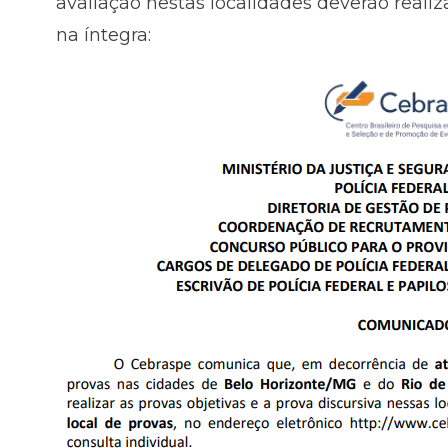
avaliação nestas localidades deverão reali
na íntegra: