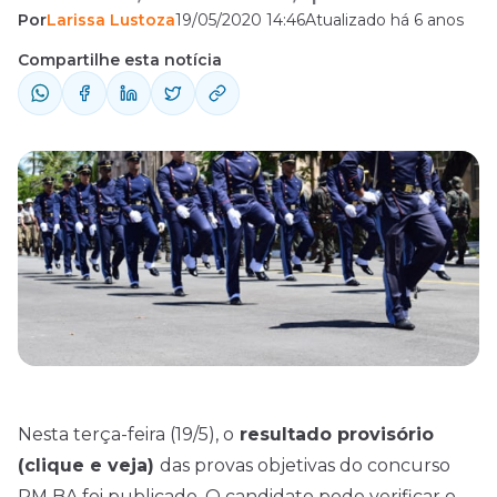
Por
Larissa Lustoza
19/05/2020 14:46
Atualizado há 6 anos
fases seguintes.
Compartilhe esta notícia
Nesta terça-feira (19/5), o
resultado provisório
(clique e veja)
das provas objetivas do concurso
PM BA foi publicado. O candidato pode verificar o