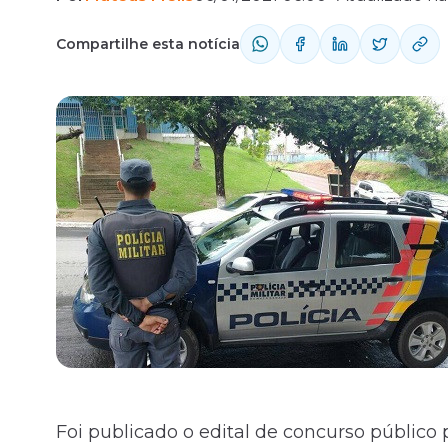
Compartilhe esta notícia
Fale com o time comercial
Foi publicado o
edital
de
concurso público p