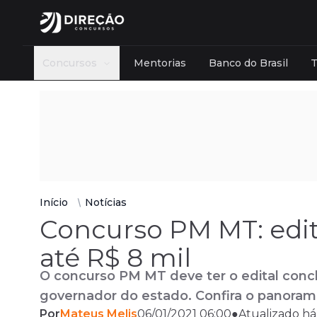
Concursos
Mentorias
Banco do Brasil
Instituição
Últimas notícias
Cursos
Carreira
CNU - Concurso Nacional Unificado
Administrativa
Agên
Artigos
Módulos
PF - Polícia Federal
Bancária
Cont
Concursos
Discursivas
Banco do Brasil
Educacional
Finan
Abertos
Mentoria
Ibama
Fiscal
Legis
Início
Notícias
2026
Programa PASSE
Concurso PM MT: edita
TJSP
Policial
Tecn
Ver mais
Caesb
Tribunal
Ver 
Recursos e Correções
até R$ 8 mil
Aprovados
Ver mais
O concurso PM MT deve ter o edital concl
Professores
governador do estado. Confira o panoram
Afiliados
Fale com o time comercial
Fale com o time comercial
Por
Mateus Melis
06/01/2021 06:00
●
Atualizado há