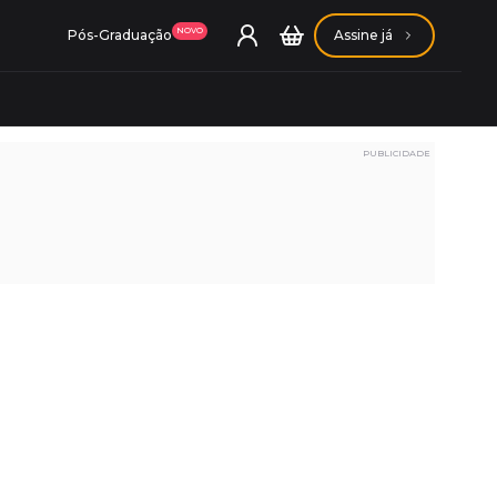
NOVO
Pós-Graduação
Assine já
PUBLICIDADE
ação Getúlio Vargas
ação Carlos Chagas
Conheça nossas assinaturas
Conheça nossas assinaturas