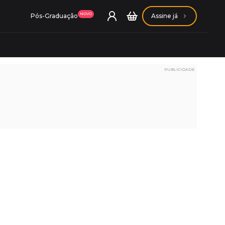
NOVO
Pós-Graduação
Assine já
PUBLICIDADE
ação Getúlio Vargas
ação Carlos Chagas
Conheça nossas assinaturas
Conheça nossas assinaturas