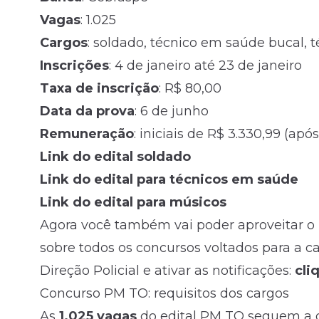
Vagas
: 1.025
Cargos
: soldado, técnico em saúde bucal
Inscrições
: 4 de janeiro até 23 de janeiro
Taxa de inscrição
: R$ 80,00
Data da prova
: 6 de junho
Remuneração
: iniciais de R$ 3.330,99 (ap
Link do edital soldado
Link do edital para técnicos em saúde
Link do edital para músicos
Agora você também vai poder aproveitar o 
sobre todos os concursos voltados para a carr
Direção Policial e ativar as notificações:
cli
Concurso PM TO: requisitos dos cargos
As
1.025 vagas
do edital PM TO seguem a d