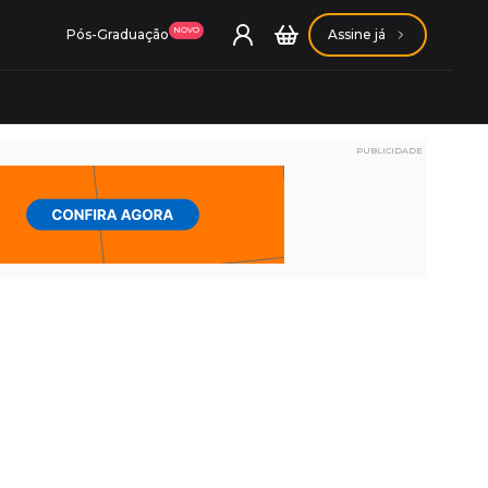
NOVO
Pós-Graduação
Assine já
PUBLICIDADE
ação Getúlio Vargas
ação Carlos Chagas
Conheça nossas assinaturas
Conheça nossas assinaturas