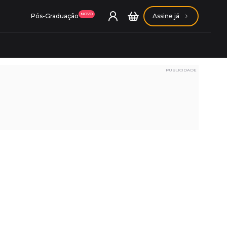
NOVO
Pós-Graduação
Assine já
PUBLICIDADE
ação Getúlio Vargas
ação Carlos Chagas
Conheça nossas assinaturas
Conheça nossas assinaturas