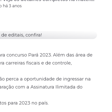
o há 3 anos
a carreira pública em 2023. Turbine sua
ireção ...
ra concurso Pará 2023. Além das área de
 carreiras fiscais e de controle,
ão perca a oportunidade de ingressar na
paração com a
Assinatura Ilimitada
do
stos para
2023
no país.