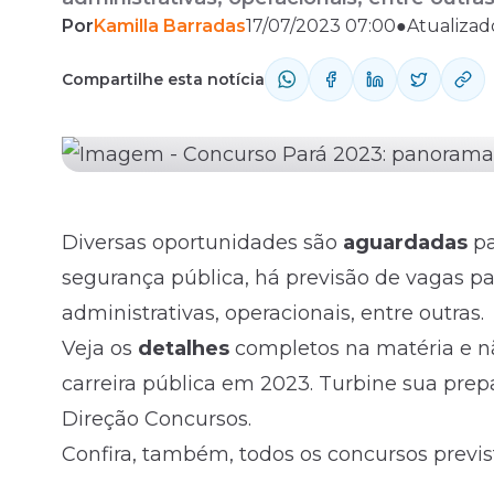
Por
Kamilla Barradas
17/07/2023 07:00
●
Atualizad
e não perca a oportunidade de ingressar n
Fale com o time comercial
preparação com a Assinatura Ilimitada do D
Compartilhe esta notícia
Diversas oportunidades são
aguardadas
pa
segurança pública, há previsão de vagas para
administrativas, operacionais, entre outras.
Veja os
detalhes
completos na matéria e n
carreira pública em 2023. Turbine sua pre
Direção
Concursos
.
Confira, também, todos os concursos previ