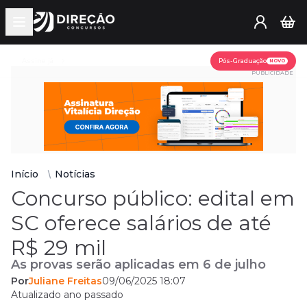
Open main menu
Assine já
Pós-Graduação
NOVO
PUBLICIDADE
Início
Notícias
Concurso público: edital em
SC oferece salários de até
R$ 29 mil
As provas serão aplicadas em 6 de julho
Por
Juliane Freitas
09/06/2025 18:07
Atualizado ano passado