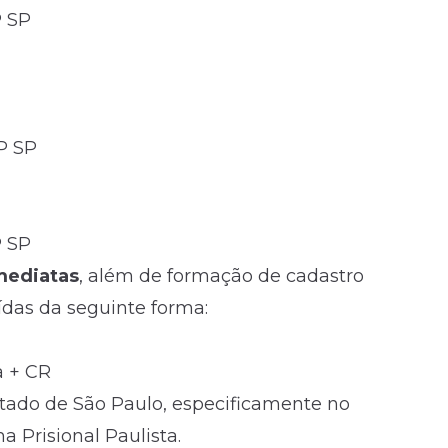
P SP
P SP
P SP
mediatas
, além de formação de cadastro
ídas da seguinte forma:
a + CR
tado de São Paulo, especificamente no
a Prisional Paulista.