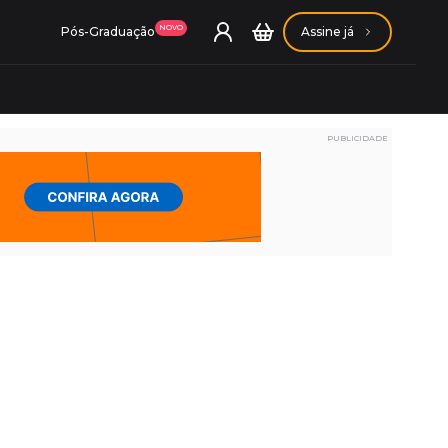
NOVO
Pós-Graduação
Assine já
PUBLICIDADE
ação Getúlio Vargas
ação Carlos Chagas
Conheça nossas assinaturas
Conheça nossas assinaturas