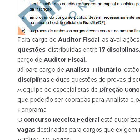
Para cargo de
Auditor Fiscal
, as avaliaçõe
questões
, distribuídas entre
17 disciplinas
cargo de
Auditor Fiscal.
Já para cargo de
Analista Tributário
, estã
disciplinas
e duas questões de provas discu
A equipe de especialistas do
Direção
Conc
que poderão ser cobradas para
Analista
e p
Panorama
O
concurso Receita Federal
está autoriz
vagas
destinadas para cargos que exigem ní
Auditor: 230 vagas;