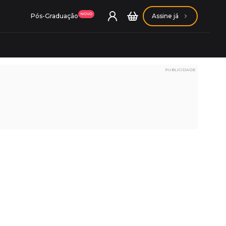
NOVO
Pós-Graduação
Assine já
PUBLICIDADE
ação Getúlio Vargas
ação Carlos Chagas
Conheça nossas assinaturas
Conheça nossas assinaturas