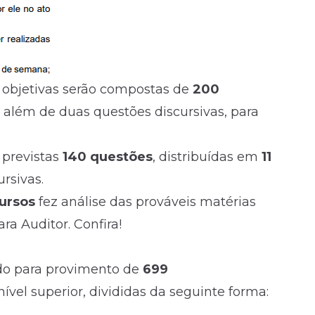
s objetivas serão compostas de
200
, além de
duas questões discursivas
, para
o previstas
140 questões
, distribuídas em
11
rsivas.
ursos
fez análise das prováveis matérias
ara
Auditor
. Confira!
ado para provimento de
699
vel superior, divididas da seguinte forma: