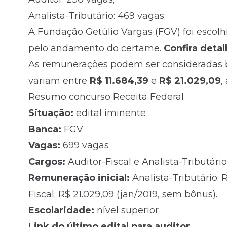
Analista-Tributário: 469 vagas;
A Fundação Getúlio Vargas (FGV) foi escol
pelo andamento do certame.
Confira detal
As remunerações podem ser consideradas bem
variam entre
R$ 11.684,39
e
R$ 21.029,09
,
Resumo concurso Receita Federal
Situação:
edital iminente
Banca:
FGV
Vagas:
699 vagas
Cargos:
Auditor-Fiscal e Analista-Tributário
Remuneração inicial:
Analista-Tributário: 
Fiscal: R$ 21.029,09 (jan/2019, sem bônus).
Escolaridade:
nível superior
Link do último edital para auditor