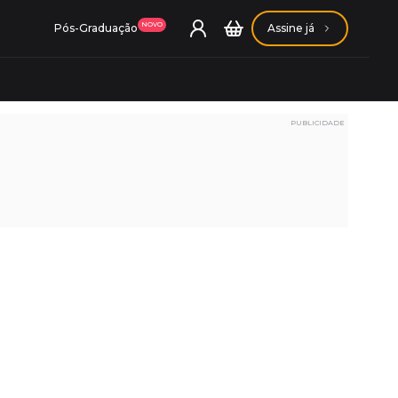
NOVO
Pós-Graduação
Assine já
PUBLICIDADE
ação Getúlio Vargas
ação Carlos Chagas
Conheça nossas assinaturas
Conheça nossas assinaturas