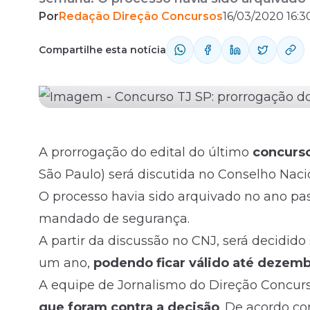
Por
Redação Direção Concursos
16/03/2020 16:3
um mandado de segurança. A partir da disc
Fale com o time comercial
Compartilhe esta notícia
A prorrogação do
edital
do último
concurs
São Paulo
) será discutida no Conselho Nac
O processo havia sido arquivado no ano pa
mandado de segurança.
A partir da discussão no CNJ, será decidido
um ano,
podendo ficar válido até dezem
A equipe de Jornalismo do Direção Concur
que foram contra a decisão
. De acordo c