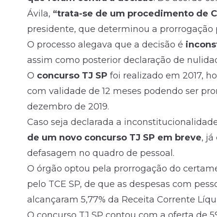
Ávila,
“trata-se de um procedimento de C
presidente, que determinou a prorrogação 
O processo alegava que a decisão é
incons
assim como posterior declaração de nulida
O
concurso TJ SP
foi realizado em 2017, 
com validade de 12 meses podendo ser prorr
dezembro de 2019.
Caso seja declarada a inconstitucionalidad
de um novo concurso TJ SP em breve
, j
defasagem no quadro de pessoal.
O órgão optou pela prorrogação do certame
pelo TCE SP, de que as despesas com pessoa
alcançaram 5,77% da Receita Corrente Líqu
O concurso TJ SP contou com a oferta de 5