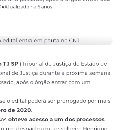
0
●
Atualizado há 6 anos
ussão no CNJ, será decidido se o ...
o TJ SP
(
Tribunal de Justiça do Estado de
ional de Justiça durante a próxima semana.
ssado, após o órgão entrar com um
 se o edital poderá ser prorrogado por mais
bro de 2020
.
sos
obteve acesso a um dos processos
om um despacho do conselheiro Henrique