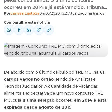
pelos concurseiros. O último concurso
ocorreu em 2014 e já está vencido. Tribunal
Por
Larissa Lustoza
04/05/2020 15:21
Atualizado há 6 anos
acumula mais 60 cargos vagos.
Compartilhe esta notícia
De acordo com o último cálculo do TRE MG,
há 61
cargos vagos no órgão
, sendo de Analistas e
Técnicos Judiciários. A quantidade de vacâncias
alimenta a expectativa de um novo concurso TRE
MG, c
uja última seleção ocorreu em 2014 e está
expirada desde agosto de 2019
.