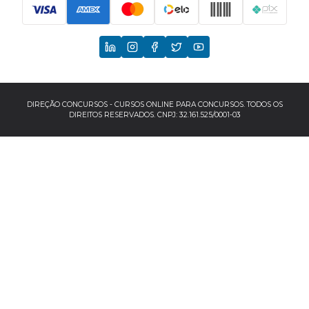
Principais Concursos
CNU
TCU
EBSERH
DIREÇÃO CONCURSOS - CURSOS ONLINE PARA CONCURSOS. TODOS OS
DIREITOS RESERVADOS. CNPJ: 32.161.525/0001-03
Banco do Brasil
TJSP
INSS
Concursos por localização
Concursos no Sudeste
Espírito Santo