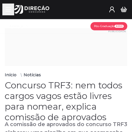
Open main menu
Assine já
Pós-Graduação
NOVO
PUBLICIDADE
Início
Notícias
Concurso TRF3: nem todos
cargos vagos estão livres
para nomear, explica
comissão de aprovados
A comissão de aprovados do concurso TRF3