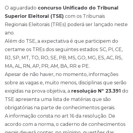
O aguardado
concurso Unificado do Tribunal
Superior Eleitoral (TSE)
com os Tribunais
Regionais Eleitorais (TREs) poderá ser lançado neste
ano.
Além do TSE, a expectativa é que participem do
certame os TREs dos seguintes estados: SC, PI, CE,
RJ, SP, MT, TO, RO, SE, PB, MS, GO, MG, ES, AC, RS,
MA, AL, RN, AP, PR, AM, BA, RR e PE.
Apesar de não haver, no momento, informações
sobre as vagas e, muito menos, disciplinas que serão
exigidas na prova objetiva, a
resolução Nº 23.391
do
TSE apresenta uma lista de matérias que são
obrigatórias na parte de conhecimentos gerais.
A informação consta no art 16 da resolução. De
acordo com a norma, o caderno de conhecimentos
gerais deverá conter, no mínimo, questões das