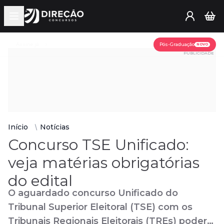
Open main menu
Assine já
Pós-Graduação
NOVO
PUBLICIDADE
Início
Notícias
Concurso TSE Unificado:
veja matérias obrigatórias
do edital
O aguardado concurso Unificado do
Tribunal Superior Eleitoral (TSE) com os
Tribunais Regionais Eleitorais (TREs) poderá