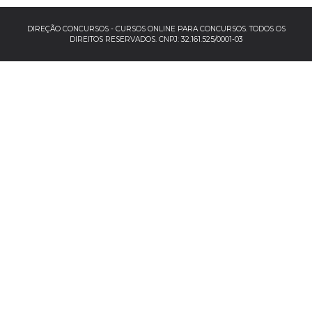
EBSERH
DIREÇÃO CONCURSOS - CURSOS ONLINE PARA CONCURSOS. TODOS OS
DIREITOS RESERVADOS. CNPJ: 32.161.525/0001-03
Banco do Brasil
TJSP
INSS
Concursos por localização
Concursos no Sudeste
Espírito Santo
Minas Gerais
Rio de Janeiro
São Paulo