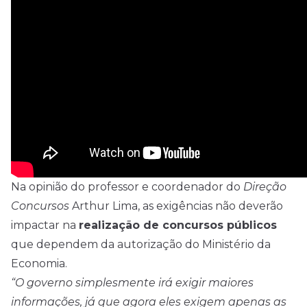
Na opinião do professor e coordenador do
Direção
Concursos
Arthur Lima, as exigências não deverão
impactar na
realização de concursos públicos
que dependem da autorização do Ministério da
Economia.
“O governo simplesmente irá exigir maiores
informações, já que agora eles exigem apenas as