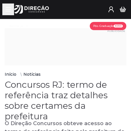
Open main menu
Assine já
Pós-Graduação
NOVO
PUBLICIDADE
Início
Notícias
Concursos RJ: termo de
referência traz detalhes
sobre certames da
prefeitura
O Direção Concursos obteve acesso ao