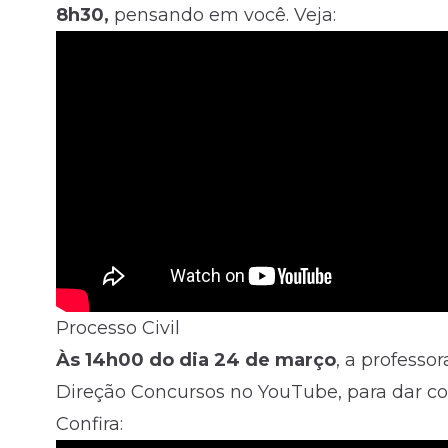
8h30,
pensando em você. Veja:
Processo Civil
Às 14h00 do dia 24 de março
, a professor
Direção Concursos no YouTube, para dar con
Confira: