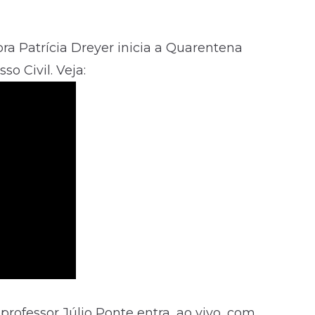
sora Patrícia Dreyer inicia a Quarentena
o Civil. Veja:
 professor Júlio Ponte entra, ao vivo, com