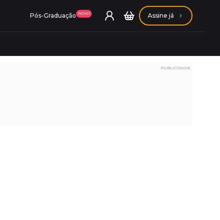
NOVO
Pós-Graduação
Assine já
PUBLICIDADE
ação Getúlio Vargas
ação Carlos Chagas
Conheça nossas assinaturas
Conheça nossas assinaturas