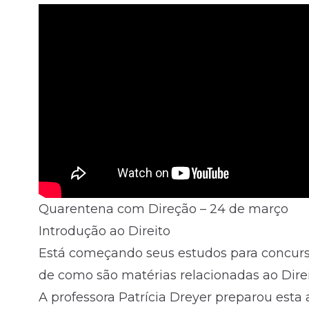
Quarentena com Direção – 24 de março
Introdução ao Direito
Está começando seus estudos para concurs
de como são matérias relacionadas ao Dire
A professora Patrícia Dreyer preparou esta 