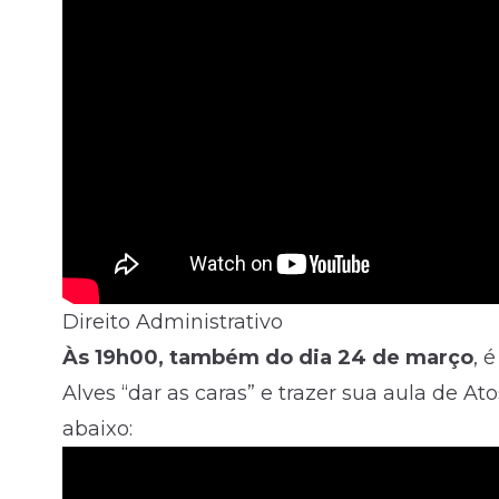
Direito Administrativo
Às 19h00, também do dia 24 de março
, 
Alves “dar as caras” e trazer sua aula de At
abaixo: