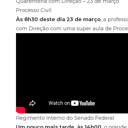
Quarentena com Direção – 23 de março
Processo Civil
Às 8h30
deste dia 23 de março
, a profes
com Direção com uma super aula de Process
Regimento Interno do Senado Federal
Um pouco mais tarde, às 14h00
, o grande