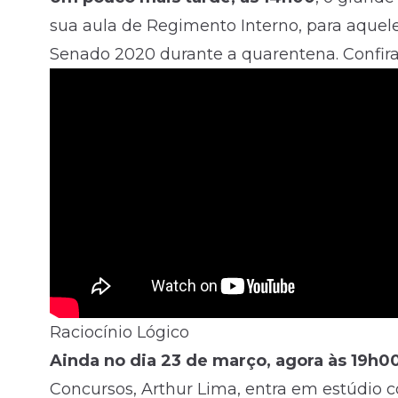
sua aula de Regimento Interno, para aque
Senado 2020 durante a quarentena. Confira
Raciocínio Lógico
Ainda no dia 23 de março, agora às 19h0
Concursos, Arthur Lima, entra em estúdio c