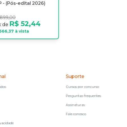
 - (Pós-edital 2026)
 899,00
R$ 52,44
x de
566,37
à vista
nal
Suporte
ados
Cursos por concurso
Perguntas frequentes
Assinaturas
Fale conosco
ivacidade