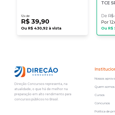
TCE SP
De
R$
12
x de
R$ 39,90
Por
12
Ou
R$ 430,92
à vista
Ou
R$ 
Institucio
Nossos aprov
Direção Concursos representa, na
Quem somos
atualidade, o que há de melhor na
preparação em alto rendimento para
Cursos
concursos públicos no Brasil.
Concursos
Política de pr