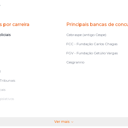
o
 por carreira
Principais bancas de conc
liciais
Cebraspe (antigo Cespe)
FCC - Fundação Carlos Chagas
FGV - Fundação Getúlio Vargas
Cesgranrio
l
Tribunais
cais
islativos
Ver mais