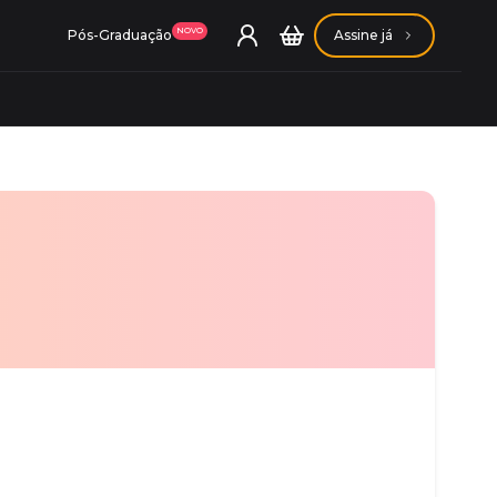
NOVO
Pós-Graduação
Assine já
ação Getúlio Vargas
ação Carlos Chagas
Conheça nossas assinaturas
Conheça nossas assinaturas