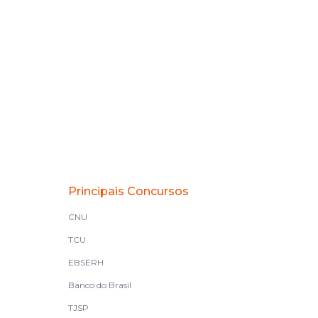
Principais Concursos
CNU
TCU
EBSERH
Banco do Brasil
TJSP