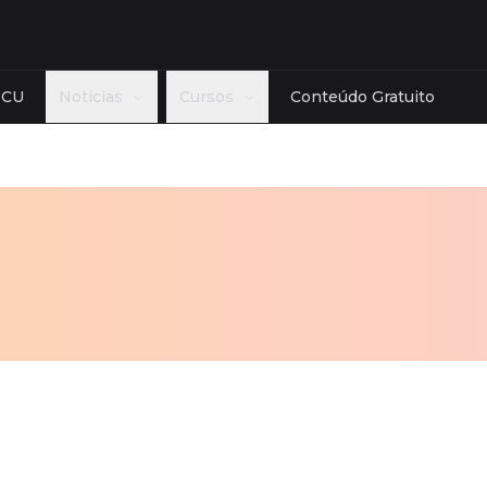
TCU
Notícias
Cursos
Conteúdo Gratuito
Estado
Banca
cias Reguladoras
AC
AL
AM
AP
BA
CE
Cebraspe
role
DF
ES
GO
MA
MG
MT
FGV - Fund
ceira
MS
PA
PB
PE
PI
PR
Cesgranrio
lativa
RJ
RN
RO
RR
RS
SC
FCC - Fund
ologia
SE
SP
TO
Ver mais
Ver mais
mais