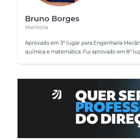
Fale com o time comercial
Bruno Borges
Mentoria
Aprovado em 3º lugar para Engenharia Mecânica
química e matemática. Fui aprovado em 8º lug